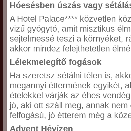
Hóesésben úszás vagy sétálá
A Hotel Palace**** közvetlen köz
vizű gyógytó, amit misztikus élm
sejtelmessé teszi a környéket, 
akkor mindez felejthetetlen élmé
Lélekmelegítő fogások
Ha szeretsz sétálni télen is, a
megannyi éttermének egyikét, ah
ételekkel várják az éhes vendé
jó, aki ott száll meg, annak n
felfogású, jó étterem még a köze
Advent Hévízen