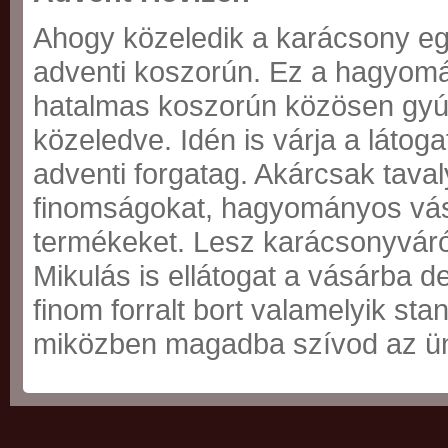
Ahogy közeledik a karácsony eg
adventi koszorún. Ez a hagyomán
hatalmas koszorún közösen gyúj
közeledve. Idén is várja a látog
adventi forgatag. Akárcsak taval
finomságokat, hagyományos vásá
termékeket. Lesz karácsonyváró
Mikulás is ellátogat a vásárba
finom forralt bort valamelyik sta
miközben magadba szívod az ünn