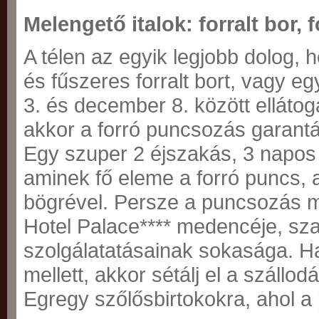
Melengető italok: forralt bor, 
A télen az egyik legjobb dolog,
és fűszeres forralt bort, vagy e
3. és december 8. között ellátog
akkor a forró puncsozás garantá
Egy szuper 2 éjszakás, 3 napos
aminek fő eleme a forró puncs,
bögrével. Persze a puncsozás mel
Hotel Palace**** medencéje, sza
szolgálatatásainak sokasága. Ha
mellett, akkor sétálj el a szállod
Egregy szőlősbirtokokra, ahol a p